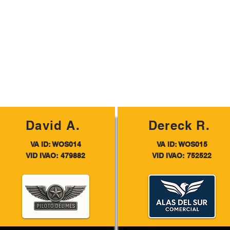
David A.
Dereck R.
VA ID: WOS014
VA ID: WOS015
VID IVAO: 479882
VID IVAO: 752522