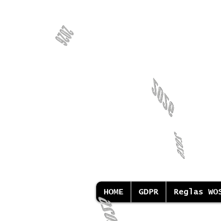
HOME
GDPR
Reglas WO