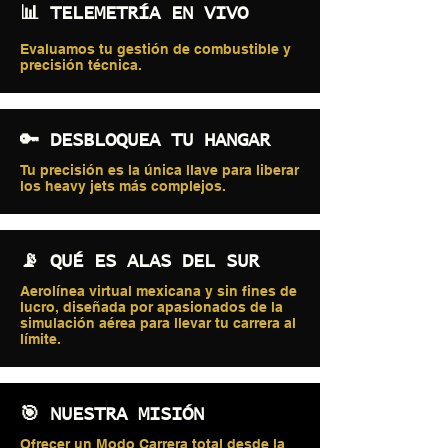
📊 TELEMETRÍA EN VIVO
Evaluamos tu gestión de combustible y
precisión técnica.
🔑 DESBLOQUEA TU HANGAR
Tu precisión es la única llave para liberar
los heavy jets más complejos.
📡 QUÉ ES ALAS DEL SUR
Aerolínea virtual mexicana y sin fines de
lucro, diseñada por apasionados de la
simulación aérea para llevar tu carrera al
límite.
🎯 NUESTRA MISIÓN
Ofrecer un Modo Carrera total desde la